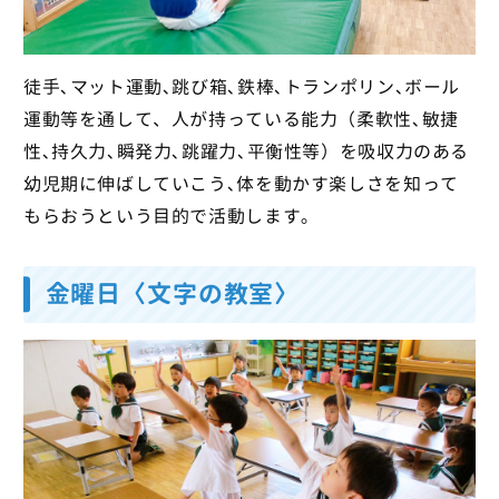
徒手､マット運動､跳び箱､鉄棒､トランポリン､ボール
運動等を通して、人が持っている能力（柔軟性､敏捷
性､持久力､瞬発力､跳躍力､平衡性等）を吸収力のある
幼児期に伸ばしていこう､体を動かす楽しさを知って
もらおうという目的で活動します｡
金曜日〈文字の教室〉